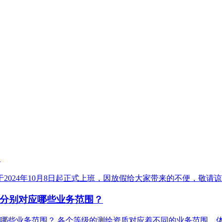
知
2024年10月8日起正式上班，因放假给大家带来的不便，敬请
分别对应哪些业务范围？
哪些业务范围？ 各个等级的测绘资质对应着不同的业务范围，