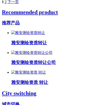
1
2
下一页
Recommended product
推荐产品
雅安测绘资质转让
雅安测绘资质转让公司
雅安测绘资质 转让
City switching
城市切换