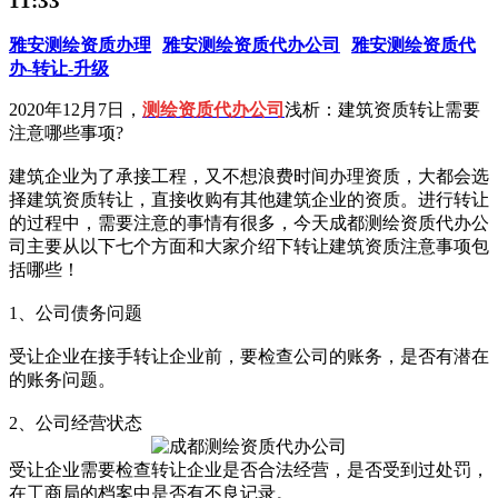
11:33
雅安测绘资质办理
雅安测绘资质代办公司
雅安测绘资质代
办-转让-升级
2020年12月7日，
测绘资质代办公司
浅析：建筑资质转让需要
注意哪些事项?
建筑企业为了承接工程，又不想浪费时间办理资质，大都会选
择建筑资质转让，直接收购有其他建筑企业的资质。进行转让
的过程中，需要注意的事情有很多，今天成都测绘资质代办公
司主要从以下七个方面和大家介绍下转让建筑资质注意事项包
括哪些！
1、公司债务问题
受让企业在接手转让企业前，要检查公司的账务，是否有潜在
的账务问题。
2、公司经营状态
受让企业需要检查转让企业是否合法经营，是否受到过处罚，
在工商局的档案中是否有不良记录。