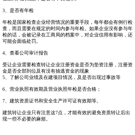
3、是否有年检
年检是国家检查企业经营情况的重要手段，每年都会有例行检
查，而且需要在规定的时间内参与年检。如果企业没有参与年
检的话，会被记录在工商局的档案中，对企业信用有影响，还
可能会面临处罚。
4、查看公司审计报告
受让企业需要检查转让企业注册资金是否为垫资注册，注册资
金是否全部到位及有没有抽逃资金的现象
5、了解公司业绩及在建项目情况，及是否出现过事故等
6、营业执照有效期及营业执照年检是否合格；
7、建筑资质证书和安全生产许可证有效期等。
建筑转让企业只有注意这7点，才能有效的避免资质转让后出
现一些不必要的麻烦。