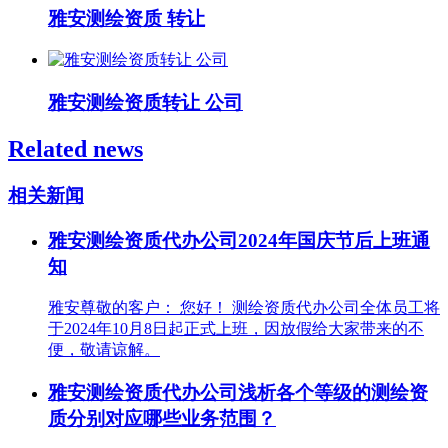
雅安测绘资质 转让
雅安测绘资质转让 公司
Related news
相关新闻
雅安测绘资质代办公司2024年国庆节后上班通
知
雅安尊敬的客户： 您好！ 测绘资质代办公司全体员工将
于2024年10月8日起正式上班，因放假给大家带来的不
便，敬请谅解。
雅安测绘资质代办公司浅析各个等级的测绘资
质分别对应哪些业务范围？