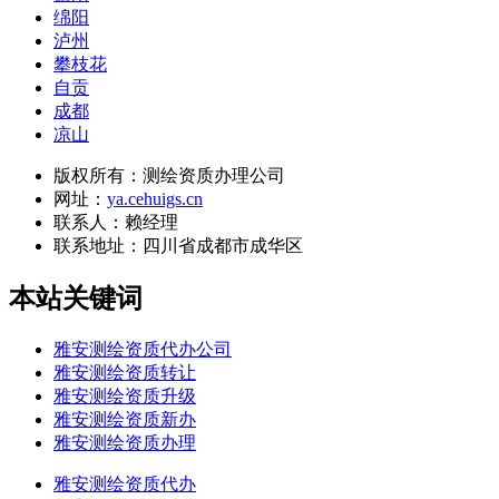
绵阳
泸州
攀枝花
自贡
成都
凉山
版权所有：测绘资质办理公司
网址：
ya.cehuigs.cn
联系人：赖经理
联系地址：
四川省成都市成华区
本站关键词
雅安测绘资质代办公司
雅安测绘资质转让
雅安测绘资质升级
雅安测绘资质新办
雅安测绘资质办理
雅安测绘资质代办